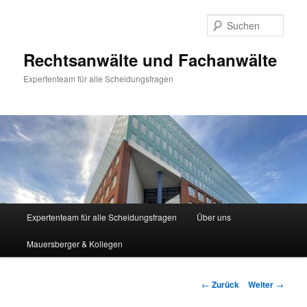
Zum
Inhalt
Such
wechseln
Rechtsanwälte und Fachanwälte
Expertenteam für alle Scheidungsfragen
Hauptmenü
Expertenteam für alle Scheidungsfragen
Über uns
Mauersberger & Kollegen
Beitragsnavigation
←
Zurück
Weiter
→