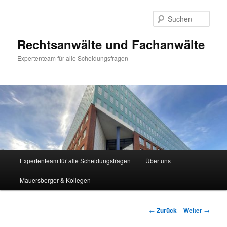
Zum
Inhalt
Such
wechseln
Rechtsanwälte und Fachanwälte
Expertenteam für alle Scheidungsfragen
Hauptmenü
Expertenteam für alle Scheidungsfragen
Über uns
Mauersberger & Kollegen
Beitragsnavigation
←
Zurück
Weiter
→