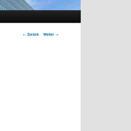
Beitragsnavigation
←
Zurück
Weiter
→