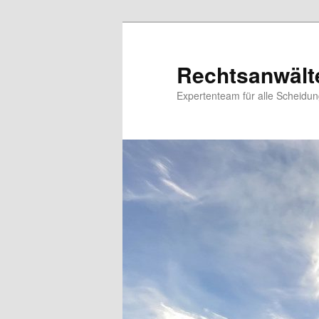
Zum
Inhalt
wechseln
Rechtsanwält
Expertenteam für alle Scheidu