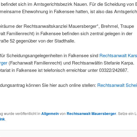
befindet sich im Amtsgerichtsbezirk Nauen. Für die Scheidung von 
gemeinsame Ehewohnung in Falkensee hatten, ist also das Amtsgeric
eiräume der Rechtsanwaltskanzlei Mauersberger*, Brehmel, Traupe
lt Familienrecht) in Falkensee befinden sich zentral gelegen in der
raße 52 gegenüber von der Stadthalle.
 für Scheidungsangelegenheiten in Falkensee sind
Rechtsanwalt Kars
rger
(Fachanwalt Familienrecht) und Rechtsanwältin Stefanie Karpa.
ariat in Falkensee ist telefonisch erreichbar unter 03322/242687.
ungsantrag können Sie hier auch online stellen:
Rechtsanwalt Sche
ag wurde veröffentlicht in
Allgemein
von
Rechtsanwalt Mauersberger
. Setze ein 
ink
.