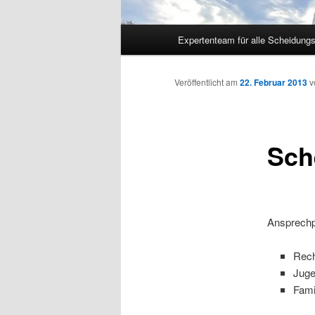
Hauptmenü
Expertenteam für alle Scheidung
Veröffentlicht am
22. Februar 2013
v
Sch
Ansprechp
Rech
Juge
Fami