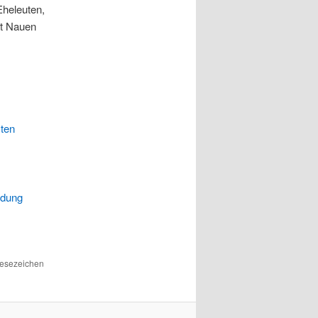
Eheleuten,
ht Nauen
ten
idung
Lesezeichen