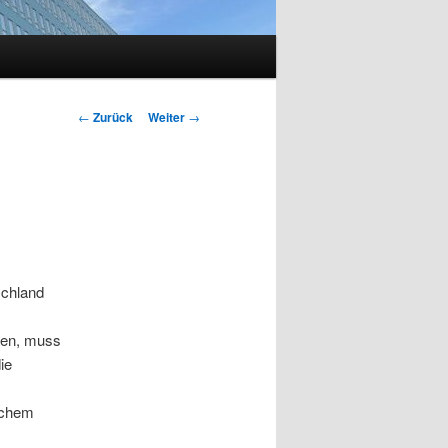
Beitragsnavigation
←
Zurück
Weiter
→
schland
nen, muss
ie
lchem