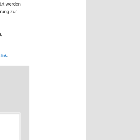
ärt werden
rung zur
n,
link
.