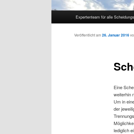
Hauptmenü
Expertenteam für alle Scheidung
Veröffentlicht am
26. Januar 2016
v
Sch
Eine Sche
weiterhin 
Um in ein
der jeweil
Trennungs-
Möglichkei
lediglich 