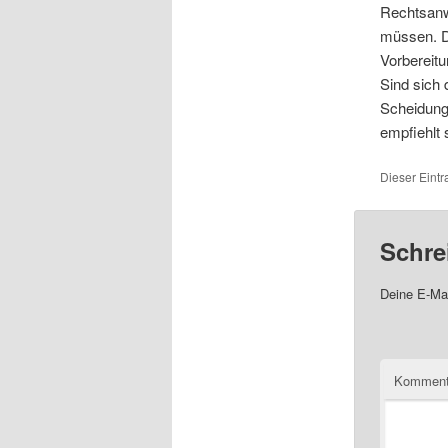
Rechtsanw
müssen. D
Vorbereit
Sind sich 
Scheidungs
empfiehlt 
Dieser Eintr
Schre
Deine E-Mai
Komment