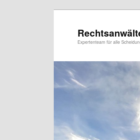
Zum
Inhalt
wechseln
Rechtsanwält
Expertenteam für alle Scheidu