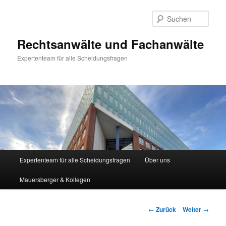
Zum
Inhalt
Such
wechseln
Rechtsanwälte und Fachanwälte
Expertenteam für alle Scheidungsfragen
Hauptmenü
Expertenteam für alle Scheidungsfragen
Über uns
Mauersberger & Kollegen
Beitragsnavigation
←
Zurück
Weiter
→