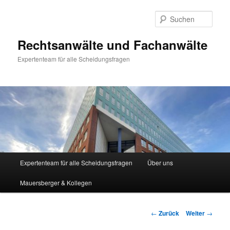
Zum
Inhalt
Such
wechseln
Rechtsanwälte und Fachanwälte
Expertenteam für alle Scheidungsfragen
Hauptmenü
Expertenteam für alle Scheidungsfragen
Über uns
Mauersberger & Kollegen
Beitragsnavigation
←
Zurück
Weiter
→