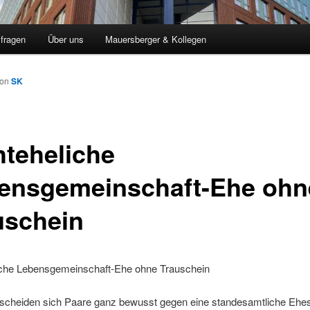
sfragen
Über uns
Mauersberger & Kollegen
von
SK
hteheliche
ensgemeinschaft-Ehe ohn
uschein
iche Lebensgemeinschaft-Ehe ohne Trauschein
tscheiden sich Paare ganz bewusst gegen eine standesamtliche Ehe