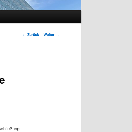
Beitragsnavigation
←
Zurück
Weiter
→
e
schließung