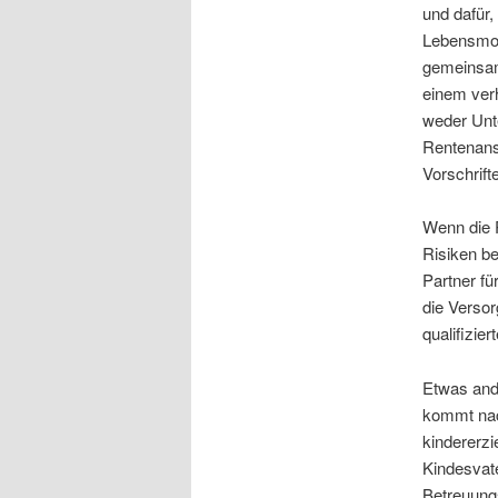
und dafür,
Lebensmode
gemeinsame
einem verh
weder Unt
Rentenans
Vorschrift
Wenn die P
Risiken be
Partner fü
die Versor
qualifizie
Etwas ande
kommt nac
kindererz
Kindesvate
Betreuung