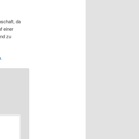
schaft, da
f einer
end zu
k
.