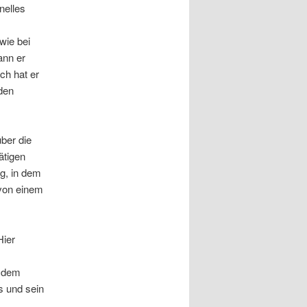
nelles
wie bei
ann er
ch hat er
den
über die
ätigen
ag, in dem
 von einem
Hier
r dem
s und sein