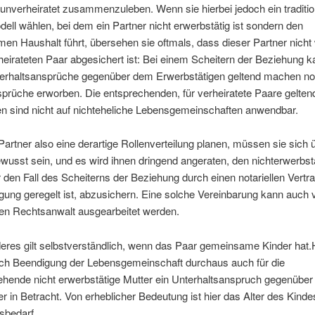
 unverheiratet zusammenzuleben. Wenn sie hierbei jedoch ein traditio
ll wählen, bei dem ein Partner nicht erwerbstätig ist sondern den
n Haushalt führt, übersehen sie oftmals, dass dieser Partner nicht 
eirateten Paar abgesichert ist: Bei einem Scheitern der Beziehung k
erhaltsansprüche gegenüber dem Erwerbstätigen geltend machen no
prüche erworben. Die entsprechenden, für verheiratete Paare gelten
en sind nicht auf nichteheliche Lebensgemeinschaften anwendbar.
artner also eine derartige Rollenverteilung planen, müssen sie sich 
wusst sein, und es wird ihnen dringend angeraten, den nichterwerbst
r den Fall des Scheiterns der Beziehung durch einen notariellen Vertr
gung geregelt ist, abzusichern. Eine solche Vereinbarung kann auch
rten Rechtsanwalt ausgearbeitet werden.
res gilt selbstverständlich, wenn das Paar gemeinsame Kinder hat.
h Beendigung der Lebensgemeinschaft durchaus auch für die
iehende nicht erwerbstätige Mutter ein Unterhaltsanspruch gegenübe
r in Betracht. Von erheblicher Bedeutung ist hier das Alter des Kinde
sbedarf.