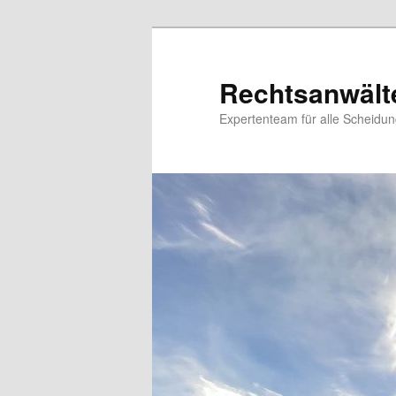
Zum
Inhalt
wechseln
Rechtsanwält
Expertenteam für alle Scheidu