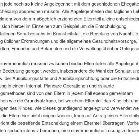
un jede noch so kleine Angelegenheit mit dem geschiedenen Ehegatte
scheidung absprechen müsste. Alle Angelegenheiten des täglichen L
lmehr von dem maßgeblich erziehenden Elternteil alleine entschiede
 sich hierbei im Einzelnen zum Beispiel um die Entschuldigung
allenen Schulbesuchs im Krankheitsfall, die Regelung von Nachhilfe,
g üblicher Erkrankungen und die allgemeinse Gesundheitsvorsorge,
dten, Freunden und Bekannten und die Verwaltung üblicher Geldges
einvernehmlich müssen zwischen beiden Elternteilen alle Angelegenh
r Bedeutung geregelt werden, insbesondere die Wahl der Schulart un
. der Ausbildungsstätte und Ausbildungsrichtung oder die Entscheid
ung in einem Internat. Planbare Operationen und riskante
gsmethoden sind von den Eltern in jedem Fall ebenso gemeinsam
en wie die Grundsatzfrage, bei welchem Elternteil das Kind lebt und
gen des Kindes, wie dieses grundlegend angelegt und verwendet wer
die Eltern hier nicht einigen können, kann auf Antrag eines Elternteil
richt die betreffende Entscheidung einem Elternteil übertragen. Vorher
ltern jedoch intensiv bemühen, eine einvernehmliche Lösung zu finde