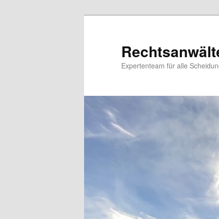
Zum
Inhalt
wechseln
Rechtsanwält
Expertenteam für alle Scheidu