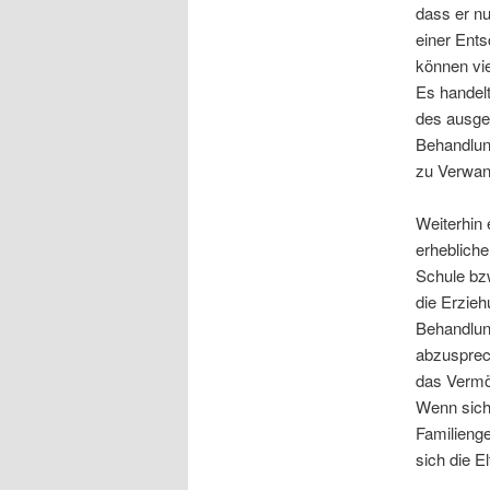
dass er n
einer Ent
können vie
Es handelt
des ausgef
Behandlun
zu Verwan
Weiterhin 
erhebliche
Schule bzw
die Erzieh
Behandlun
abzusprech
das Vermö
Wenn sich 
Familienge
sich die E