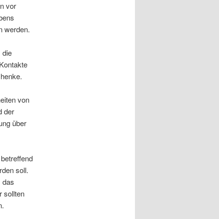
n vor
ebens
n werden.
 die
 Kontakte
chenke.
eiten von
d der
ung über
 betreffend
den soll.
s das
 sollten
n.