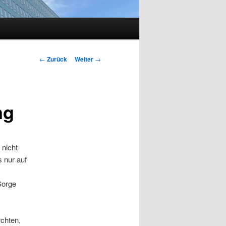
Beitragsnavigation
←
Zurück
Weiter
→
ng
 nicht
s nur auf
Sorge
rchten,