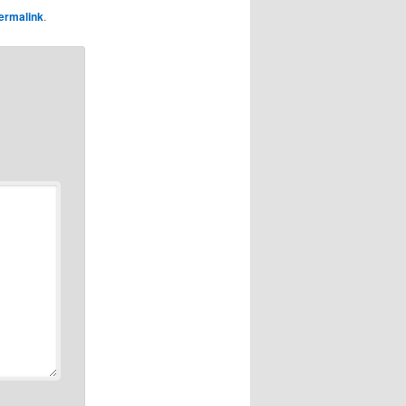
ermalink
.