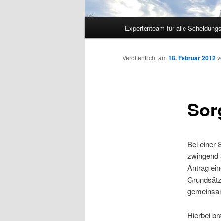
Hauptmenü
Expertenteam für alle Scheidung
Veröffentlicht am
18. Februar 2012
v
Sor
Bei einer 
zwingend a
Antrag ein
Grundsätzl
gemeinsa
Hierbei br