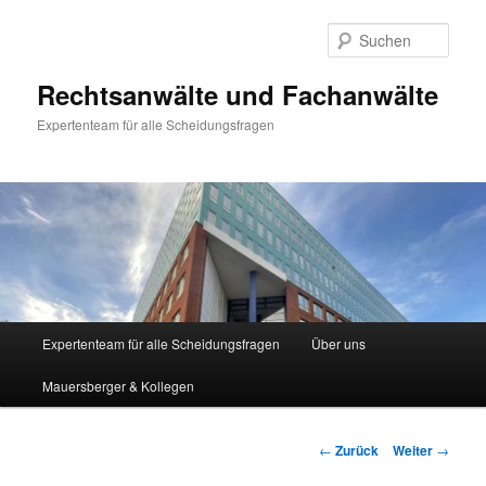
Zum
Inhalt
Such
wechseln
Rechtsanwälte und Fachanwälte
Expertenteam für alle Scheidungsfragen
Hauptmenü
Expertenteam für alle Scheidungsfragen
Über uns
Mauersberger & Kollegen
Beitragsnavigation
←
Zurück
Weiter
→