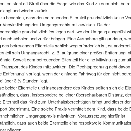
ben, entsteht oft Streit über die Frage, wie das Kind zu dem nicht bet
 gelangt und wieder zurück.
t zu beachten, dass den betreuenden Elternteil grundsätzlich keine Ve
 der Verwirklichung des Umgangsrechts mitzuwirken. Da der
berechtigte grundsätzlich festlegen darf, wo der Umgang ausgeübt w
d auch abholen und zurückbringen. Eine Ausnahme gilt nur dann, we
 des betreuenden Elternteils schlichtweg erforderlich ist, da anderenf
ernteil sein Umgangsrecht, z. B. aufgrund einer großen Entfernung, n
nnte. Soweit dem betreuenden Elternteil hier eine Mitwirkung zumutba
m Transport des Kindes mitzuwirken. Die Rechtsprechung geht davon
e Entfernung“ vorliegt, wenn der einfache Fahrtweg für den nicht bet
bei über 3 ½ Stunden liegt.
se beider Elternteile und insbesondere des Kindes sollten sich die Elt
ständigen, dass, insbesondere bei einer überschaubaren Distanz, de
 Elternteil das Kind zum Unterhaltsberechtigten bringt und dieser de
ort übernimmt. Eine solche Praxis vermittelt dem Kind, dass beide E
ernehmlichen Umgangspraxis mitwirken. Voraussetzung hierfür ist
tändlich, dass auch beide Elternteile eine respektvolle Kommunikatio
der pflegen.