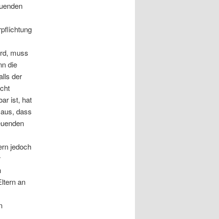
reuenden
rpflichtung
ird, muss
nn die
alls der
icht
r ist, hat
 aus, dass
reuenden
ern jedoch
r
n
ltern an
n