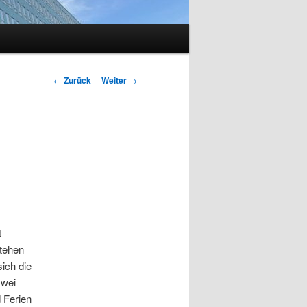
Beitragsnavigation
←
Zurück
Weiter
→
t
stehen
ich die
zwei
 Ferien