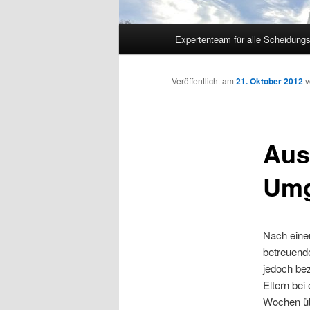
Hauptmenü
Expertenteam für alle Scheidung
Veröffentlicht am
21. Oktober 2012
Aus
Umg
Nach einer
betreuende
jedoch be
Eltern bei
Wochen üb