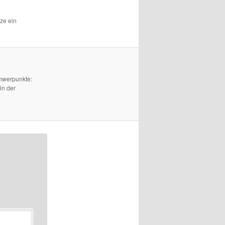
tze ein
chwerpunkte:
in der