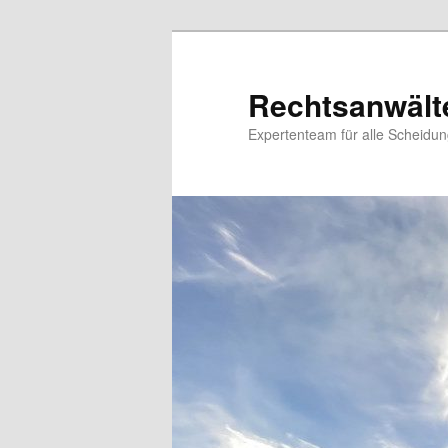
Zum
Inhalt
wechseln
Rechtsanwält
Expertenteam für alle Scheidu