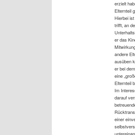
erzielt ha
Elternteil
Hierbei is
trifft, an
Unterhalts
er das Kin
Mitwirkung
andere Elt
ausüben kö
er bei de
eine „groß
Elternteil 
Im Interes
darauf ver
betreuende
Rücktransp
einer einv
selbstvers
untereinan