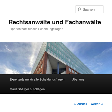
Zum
Inhalt
Such
wechseln
Rechtsanwälte und Fachanwälte
Expertenteam für alle Scheidungsfragen
Hauptmenü
Expertenteam für alle Scheidungsfragen
Über uns
Mauersberger & Kollegen
Beitragsnavigation
←
Zurück
Weiter
→