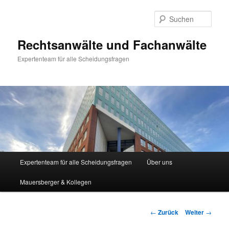
Zum
Inhalt
Such
wechseln
Rechtsanwälte und Fachanwälte
Expertenteam für alle Scheidungsfragen
Hauptmenü
Expertenteam für alle Scheidungsfragen
Über uns
Mauersberger & Kollegen
Beitragsnavigation
←
Zurück
Weiter
→