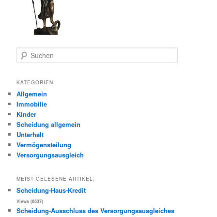
S
u
c
h
KATEGORIEN
e
Allgemein
n
Immobilie
Kinder
Scheidung allgemein
Unterhalt
Vermögensteilung
Versorgungsausgleich
MEIST GELESENE ARTIKEL:
Scheidung-Haus-Kredit
Views (6537)
Scheidung-Ausschluss des Versorgungsausgleiches