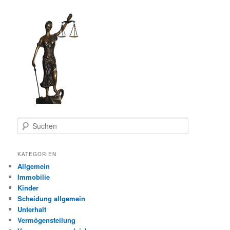
S
u
c
h
KATEGORIEN
e
Allgemein
n
Immobilie
Kinder
Scheidung allgemein
Unterhalt
Vermögensteilung