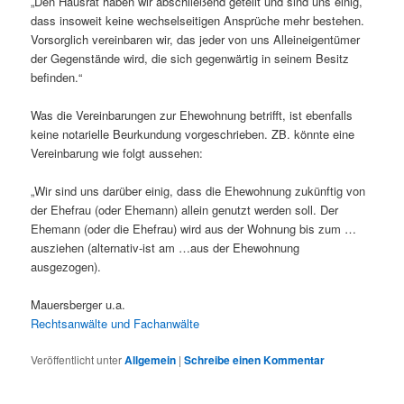
„Den Hausrat haben wir abschließend geteilt und sind uns einig,
dass insoweit keine wechselseitigen Ansprüche mehr bestehen.
Vorsorglich vereinbaren wir, das jeder von uns Alleineigentümer
der Gegenstände wird, die sich gegenwärtig in seinem Besitz
befinden.“
Was die Vereinbarungen zur Ehewohnung betrifft, ist ebenfalls
keine notarielle Beurkundung vorgeschrieben. ZB. könnte eine
Vereinbarung wie folgt aussehen:
„Wir sind uns darüber einig, dass die Ehewohnung zukünftig von
der Ehefrau (oder Ehemann) allein genutzt werden soll. Der
Ehemann (oder die Ehefrau) wird aus der Wohnung bis zum …
ausziehen (alternativ-ist am …aus der Ehewohnung
ausgezogen).
Mauersberger u.a.
Rechtsanwälte und Fachanwälte
Veröffentlicht unter
Allgemein
|
Schreibe einen Kommentar