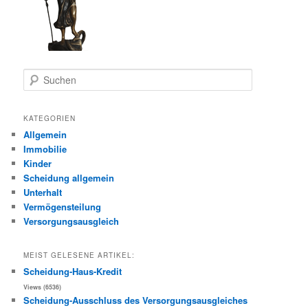
S
u
c
h
KATEGORIEN
e
Allgemein
n
Immobilie
Kinder
Scheidung allgemein
Unterhalt
Vermögensteilung
Versorgungsausgleich
MEIST GELESENE ARTIKEL:
Scheidung-Haus-Kredit
Views (6536)
Scheidung-Ausschluss des Versorgungsausgleiches