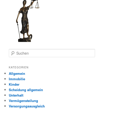
S
u
c
h
KATEGORIEN
e
Allgemein
n
Immobilie
Kinder
Scheidung allgemein
Unterhalt
Vermögensteilung
Versorgungsausgleich