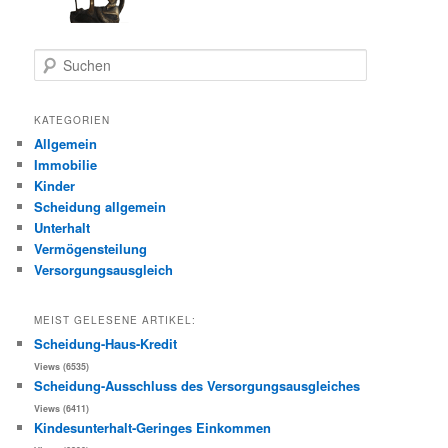
S
u
c
h
KATEGORIEN
e
Allgemein
n
Immobilie
Kinder
Scheidung allgemein
Unterhalt
Vermögensteilung
Versorgungsausgleich
MEIST GELESENE ARTIKEL:
Scheidung-Haus-Kredit
Views (6535)
Scheidung-Ausschluss des Versorgungsausgleiches
Views (6411)
Kindesunterhalt-Geringes Einkommen