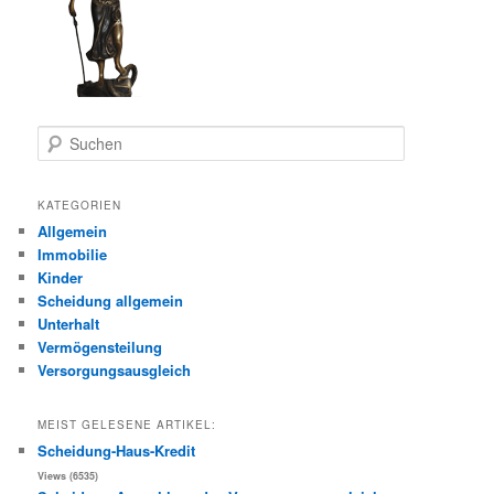
S
u
c
h
KATEGORIEN
e
Allgemein
n
Immobilie
Kinder
Scheidung allgemein
Unterhalt
Vermögensteilung
Versorgungsausgleich
MEIST GELESENE ARTIKEL:
Scheidung-Haus-Kredit
Views (6535)